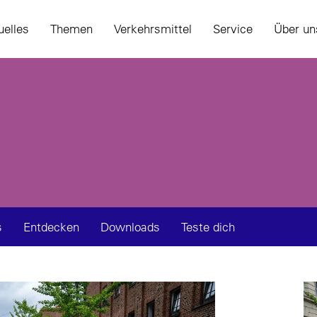
uelles
Themen
Verkehrsmittel
Service
Über un
s
Entdecken
Downloads
Teste dich