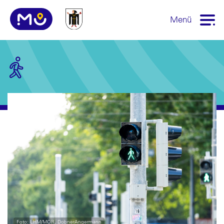
Menü
Foto: LHM/MOR, DobnerAngermann