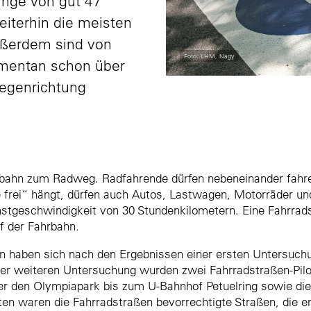
änge von gut 47
iterhin die meisten
ußerdem sind von
Foto: LHM, Nagy
mentan schon über
Gegenrichtung
hrbahn zum Radweg. Radfahrende dürfen nebeneinander fahr
 frei“ hängt, dürfen auch Autos, Lastwagen, Motorräder un
öchstgeschwindigkeit von 30 Stundenkilometern. Eine Fahrra
f der Fahrbahn.
 haben sich nach den Ergebnissen einer ersten Untersuchu
ner weiteren Untersuchung wurden zwei Fahrradstraßen-Pil
r den Olympiapark bis zum U-Bahnhof Petuelring sowie die
en waren die Fahrradstraßen bevorrechtigte Straßen, die e