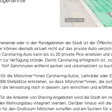
sogenannte
Copyright: LHM
nende oder in den Randgebieten der Stadt ist der Öffentl
er können deshalb aktuell nicht auf das private Auto verzic
in Carsharing-Auto kann bis zu 20 private Pkw ersetzen und 
 zur Verfügung stünde. Damit Carsharing erfolgreich ist, s
al fünf Gehminuten entfernt parken und unkompliziert zu buc
für die Münchner*innen Carsharing-Autos, Leihräder oder El
.600 Stellplätze entstehen, so dass Münchner*innen, die sic
 die Verwaltung noch in diesem Jahr einrichten und eröffne
Für die Anbieter von Sharing-Angeboten wird die Stadt ein
den Wohnungsbau integriert werden. Darüber hinaus will die 
orm für den Großraum München schaffen und ein System für s