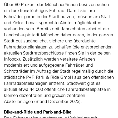
Über 80 Prozent der Münchner*innen besitzen schon
ein funktionstüchtiges Fahrrad. Damit sie ihre
Fahrräder gerne in der Stadt nutzen, müssen am Start-
und Zielort bedarfsgerechte Abstellmöglichkeiten
vorhanden sein. Bereits seit Jahrzehnten arbeitet die
Landeshauptstadt München daher daran, in der ganzen
Stadt gut zugängliche, sichere und überdachte
Fahrradabstellanlagen zu schaffen (die entsprechenden
aktuellen Stadtratsbeschlüsse finden Sie in der gelben
Infobox). Zusätzlich werden v
eraltete Anlagen
modernisiert und aufgegebene Fahrräder und
Schrotträder im Auftrag der Stadt regelmäßig durch die
städtische P+R Park & Ride GmbH aus den öffentlichen
Fahrradabstellanlagen entfernt.
Stadtweit gibt es
aktuell etwa 44.000 öffentliche Fahrradabstellplätze in
kleinen dezentralen und großen zentralen
Abstellanlagen (Stand Dezember 2023).
Bike-and-Ride und Park-and-Bike
Das Fahrrad wird zunehmend in Verbindung mit