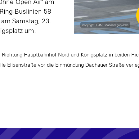
Ohne Open Air" am
yRing-Buslinien 58
 am Samstag, 23.
Copyright: LHM, Marienhagen/John
igsplatz um.
in Richtung Hauptbahnhof Nord und Königsplatz in beiden Ri
lle Elisenstraße vor die Einmündung Dachauer Straße verleg