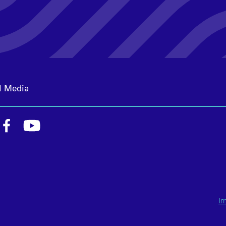
l Media
I