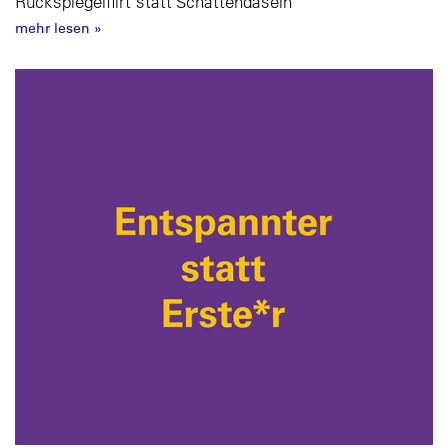
Rückspiegelflirt statt Schattendasein
mehr lesen
»