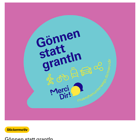
Stickermotiv
Gönnen statt grantln