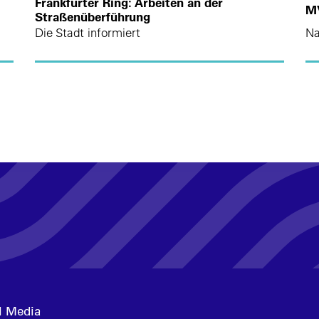
Frankfurter Ring: Arbeiten an der
MV
Straßenüberführung
Die Stadt informiert
Na
l Media