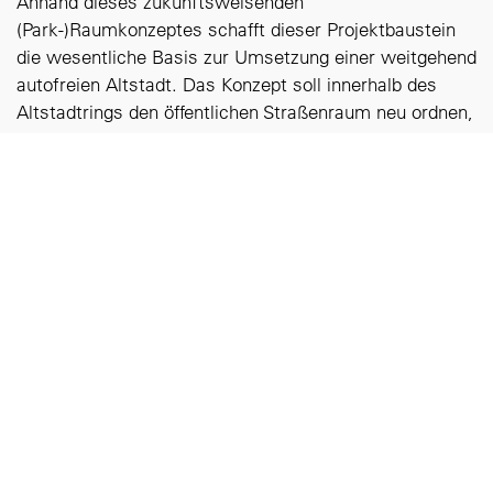
Anhand dieses zukunftsweisenden
(Park-)Raumkonzeptes schafft dieser Projektbaustein
die wesentliche Basis zur Umsetzung einer weitgehend
autofreien Altstadt. Das Konzept soll innerhalb des
Altstadtrings den öffentlichen Straßenraum neu ordnen,
mit Parkregelungen, Kurzzeitstellplätzen, Liefer- und
Ladezonen, Taxistellplätzen, Mobilitätspunkten,
Fahrradabstellanlagen sowie Freiräumen.
In Ergänzung der Untersuchung des Parkraums soll
dieser Projektbaustein Lösungen zur zukünftigen
Erschließung der engen Altstadt darlegen. Innovative
Lösungen des öffentlichen Verkehrs (Größen,
Fahrzeuge, Bedienformen) sollen die unterschiedlichen
Mobilitätsbedürfnisse in der Altstadt optimal erfüllen.