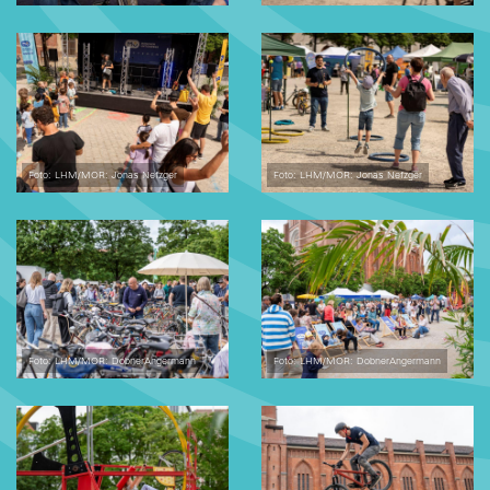
Foto: LHM/MOR: Jonas Nefzger
Foto: LHM/MOR: Jonas Nefzger
Foto: LHM/MOR: DobnerAngermann
Foto: LHM/MOR: DobnerAngermann