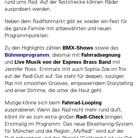
rund ums Rad. Auf der Teststrecke können Räder
ausprobiert werden.
Neben dem Radlflohmarkt gibt es wieder ein Fest für
die ganze Familie mit altbewährten und neuen
Programmpunkten:
BMX-Shows
Zu den Highlights zählen
sowie das
Bühnenprogramm
Fahrradsegnung
, diesmal mit
Live Musik von der Express Brass Band
und
mit
Jennifer Ross. Erstmals tritt auch Sophia Zoe im Trio
auf der Radl-Dult auf. Sie steht für deepen, souligen
Pop mit smoothen Grooves, empowerndem Storytelling
und einer Stimme, die unter die Haut geht.
Fahrrad-Looping
Mutige könne sich beim
ausprobieren. Wenn das Rad nicht mehr rund läuft,
Radl-Check
könnt ihr es zum extra großen
bringen.
Erstmalig im Programm: Das neue Bikesharing-System
für München und die Region „MyRadl“ wird auf der
Dult präsentiert und das Projekt "Go!family" ist vor Ort.